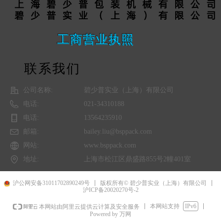
工商营业执照
联系我们
公司名称:
碧少普实业（上海）有限公司
电话:
021-34310188
电话:
13564235910
邮箱:
bailey.liu@bsppack.com
网站:
www.bsppack.com
地址:
上海市松江区鼎盛路855号2幢401室
沪公网安备31011702890249号
版权所有© 碧少普实业（上海）有限公司
沪ICP备20020270号-2
本网站支持
IPv6
本网站由阿里云提供云计算及安全服务
Powered by 万网