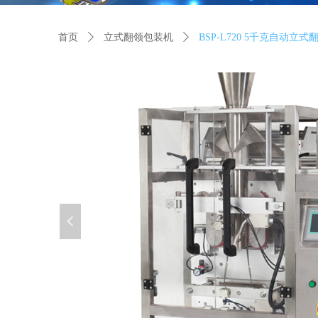
首页
ꄲ
立式翻领包装机
ꄲ
BSP-L720 5千克自动立
넳