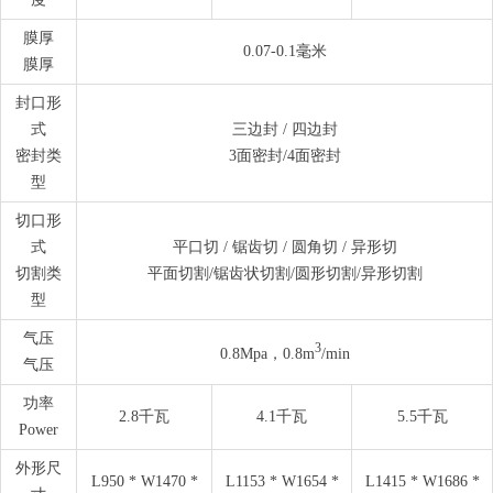
膜厚
0.07-0.1毫米
膜厚
封口形
式
三边封 / 四边封
密封类
3面密封/4面密封
型
切口形
式
平口切 / 锯齿切 / 圆角切 / 异形切
切割类
平面切割/锯齿状切割/圆形切割/异形切割
型
气压
3
0.8Mpa，0.8m
/min
气压
功率
2.8千瓦
4.1千瓦
5.5千瓦
Power
外形尺
L950 * W1470 *
L1153 * W1654 *
L1415 * W1686 *