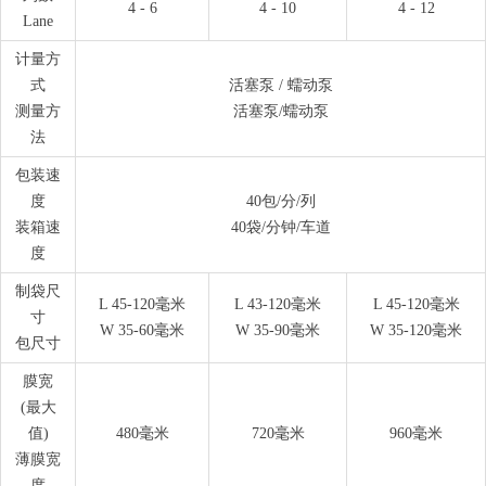
4 - 6
4 - 10
4 - 12
Lane
计量方
式
活塞泵 / 蠕动泵
测量方
活塞泵/蠕动泵
法
包装速
度
40包/分/列
装箱速
40袋/分钟/车道
度
制袋尺
L 45-120毫米
L 43-120毫米
L 45-120毫米
寸
W 35-60毫米
W 35-90毫米
W 35-120毫米
包尺寸
膜宽
(最大
值)
480毫米
720毫米
960毫米
薄膜宽
度