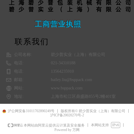
工商营业执照
联系我们
公司名称:
碧少普实业（上海）有限公司
电话:
021-34310188
电话:
13564235910
邮箱:
bailey.liu@bsppack.com
网站:
www.bsppack.com
地址:
上海市松江区鼎盛路855号2幢401室
沪公网安备31011702890249号
版权所有© 碧少普实业（上海）有限公司
沪ICP备20020270号-2
本网站支持
IPv6
本网站由阿里云提供云计算及安全服务
Powered by 万网