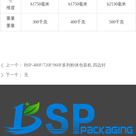
寸
h1750毫米
h1750毫米
h2130毫米
维度
重量
300千克
400千克
500千克
重量
上一个：
BSP-480F/720F/960F多列粉体包装机 四边封
ꄴ
下一个：
无
ꄲ